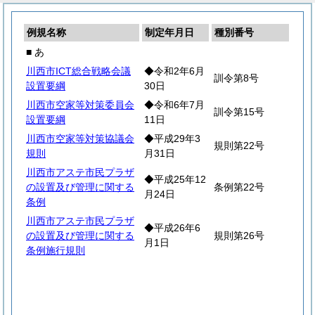
例規名称
制定年月日
種別番号
■ あ
川西市ICT総合戦略会議
◆令和2年6月
訓令第8号
設置要綱
30日
川西市空家等対策委員会
◆令和6年7月
訓令第15号
設置要綱
11日
川西市空家等対策協議会
◆平成29年3
規則第22号
規則
月31日
川西市アステ市民プラザ
◆平成25年12
の設置及び管理に関する
条例第22号
月24日
条例
川西市アステ市民プラザ
◆平成26年6
の設置及び管理に関する
規則第26号
月1日
条例施行規則