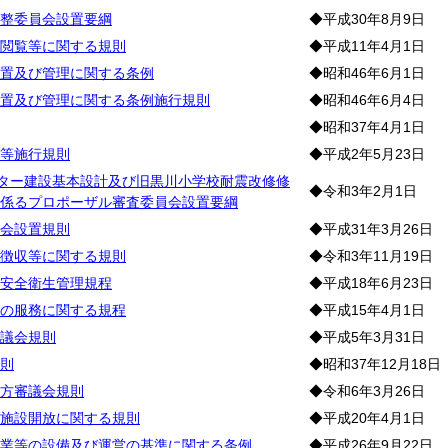
整委員会設置要綱
◆平成30年8月9日
閲覧等に関する規則
◆平成11年4月1日
置及び管理に関する条例
◆昭和46年6月1日
置及び管理に関する条例施行規則
◆昭和46年6月4日
◆昭和37年4月1日
等施行規則
◆平成2年5月23日
ンター建設基本設計及び旧黒川小学校耐震改修修
◆令和3年2月1日
係るプロポーザル審査委員会設置要綱
会設置規則
◆平成31年3月26日
徴収等に関する規則
◆令和3年11月19日
安全衛生管理規程
◆平成18年6月23日
の服務に関する規程
◆平成15年4月1日
議会規則
◆平成5年3月31日
則
◆昭和37年12月18日
方審議会規則
◆令和6年3月26日
施設開放に関する規則
◆平成20年4月1日
業等の設備及び運営の基準に関する条例
◆平成26年9月22日