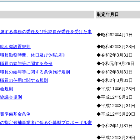
制定年月日
属する事務の委任及び出納員が委任を受けた事
◆昭和62年4月1日
助組織設置規則
◆昭和42年3月28日
職員勤務時間、休日及び休暇規則
◆令和2年3月31日
職員の給与等に関する条例
◆令和元年9月26日
職員の給与等に関する条例施行規則
◆令和2年3月31日
職員の任用に関する規則
◆令和2年3月31日
会規則
◆平成11年6月25日
協議会規則
◆平成12年5月1日
◆平成12年3月31日
費準備基金条例
◆平成12年3月29日
の指定候補事業者に係る公募型プロポーザル審
◆令和2年1月31日
◆平成12年3月29日