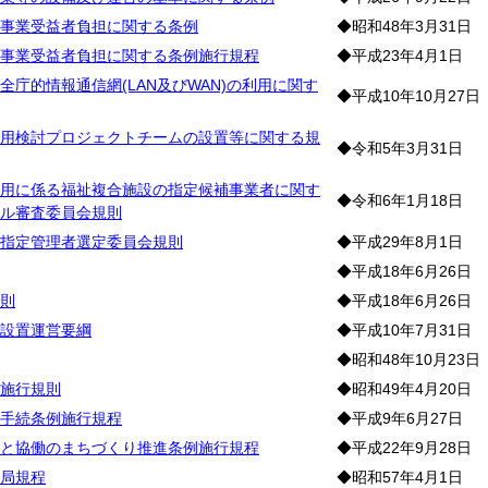
事業受益者負担に関する条例
◆昭和48年3月31日
事業受益者負担に関する条例施行規程
◆平成23年4月1日
全庁的情報通信網(LAN及びWAN)の利用に関す
◆平成10年10月27日
用検討プロジェクトチームの設置等に関する規
◆令和5年3月31日
用に係る福祉複合施設の指定候補事業者に関す
◆令和6年1月18日
ル審査委員会規則
指定管理者選定委員会規則
◆平成29年8月1日
◆平成18年6月26日
則
◆平成18年6月26日
設置運営要綱
◆平成10年7月31日
◆昭和48年10月23日
施行規則
◆昭和49年4月20日
手続条例施行規程
◆平成9年6月27日
と協働のまちづくり推進条例施行規程
◆平成22年9月28日
局規程
◆昭和57年4月1日