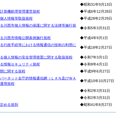
◆昭和31年9月13日
計算機処理管理運営規程
◆平成6年12月28日
個人情報等取扱規程
◆平成28年2月29日
る川西市個人情報の保護に関する法律等施行規
◆令和5年3月31日
る川西市情報公開条例施行規程
◆平成4年9月1日
る行政手続等における情報通信の技術の利用に
◆平成18年2月27日
る個人情報の安全管理措置に関する取扱規程
◆令和7年3月1日
る情報セキュリティ規程
◆令和8年4月1日
聞に関する規程
◆平成9年6月27日
パーネット全庁的情報通信網（ＬＡＮ及びＷＡ
◆平成10年10月27日
運用規程
◆令和2年3月31日
◆令和2年3月31日
定める規則
◆昭和41年8月27日