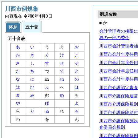
川西市例規集
例規名称
内容現在 令和8年4月9日
■ か
体系
五十音
会計管理者の権限に
務の一部の委任
五十音表
川西市会計管理者補
あ
い
う
え
お
川西市会計年度任用
か
き
く
け
こ
川西市会計年度任用
さ
し
す
せ
そ
川西市会計年度任用
た
ち
つ
て
と
な
に
ぬ
ね
の
川西市会計年度任用
は
ひ
ふ
へ
ほ
川西市介護認定審査
ま
み
む
め
も
川西市介護保険運営
や
ゆ
よ
川西市介護保険規則
ら
り
る
れ
ろ
川西市介護保険給付
わ
を
ん
川西市介護保険施設
査委員会規則
川西市介護保険条例