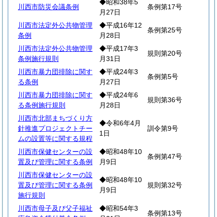
◆昭和38年5
川西市防災会議条例
条例第17号
月27日
川西市法定外公共物管理
◆平成16年12
条例第25号
条例
月28日
川西市法定外公共物管理
◆平成17年3
規則第20号
条例施行規則
月31日
川西市暴力団排除に関す
◆平成24年3
条例第5号
る条例
月27日
川西市暴力団排除に関す
◆平成24年6
規則第36号
る条例施行規則
月28日
川西市北部まちづくり方
◆令和6年4月
針推進プロジェクトチー
訓令第9号
1日
ムの設置等に関する規程
川西市保健センターの設
◆昭和48年10
条例第47号
置及び管理に関する条例
月9日
川西市保健センターの設
◆昭和48年10
置及び管理に関する条例
規則第32号
月9日
施行規則
川西市母子及び父子福祉
◆昭和54年3
条例第13号