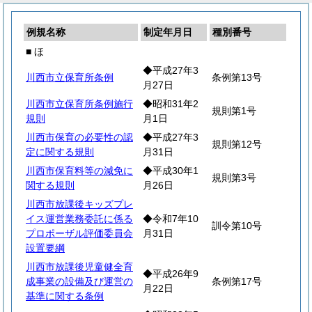
例規名称
制定年月日
種別番号
■ ほ
◆平成27年3
川西市立保育所条例
条例第13号
月27日
川西市立保育所条例施行
◆昭和31年2
規則第1号
規則
月1日
川西市保育の必要性の認
◆平成27年3
規則第12号
定に関する規則
月31日
川西市保育料等の減免に
◆平成30年1
規則第3号
関する規則
月26日
川西市放課後キッズプレ
イス運営業務委託に係る
◆令和7年10
訓令第10号
プロポーザル評価委員会
月31日
設置要綱
川西市放課後児童健全育
◆平成26年9
成事業の設備及び運営の
条例第17号
月22日
基準に関する条例