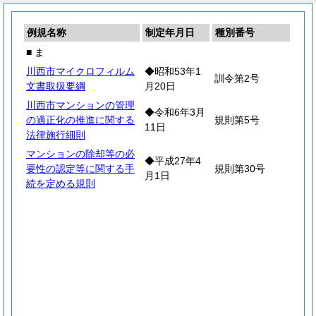
例規名称
制定年月日
種別番号
■ ま
川西市マイクロフィルム
◆昭和53年1
訓令第2号
文書取扱要綱
月20日
川西市マンションの管理
◆令和6年3月
の適正化の推進に関する
規則第5号
11日
法律施行細則
マンションの除却等の必
◆平成27年4
要性の認定等に関する手
規則第30号
月1日
続を定める規則