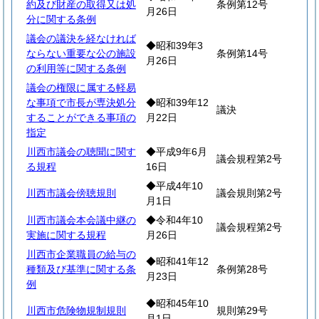
約及び財産の取得又は処
条例第12号
月26日
分に関する条例
議会の議決を経なければ
◆昭和39年3
ならない重要な公の施設
条例第14号
月26日
の利用等に関する条例
議会の権限に属する軽易
な事項で市長が専決処分
◆昭和39年12
議決
することができる事項の
月22日
指定
川西市議会の聴聞に関す
◆平成9年6月
議会規程第2号
る規程
16日
◆平成4年10
川西市議会傍聴規則
議会規則第2号
月1日
川西市議会本会議中継の
◆令和4年10
議会規程第2号
実施に関する規程
月26日
川西市企業職員の給与の
◆昭和41年12
種類及び基準に関する条
条例第28号
月23日
例
◆昭和45年10
川西市危険物規制規則
規則第29号
月1日