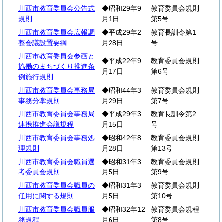
川西市教育委員会公告式
◆昭和29年9
教育委員会規則
規則
月1日
第5号
川西市教育委員会広報調
◆平成29年2
教育長訓令第1
整会議設置要綱
月28日
号
川西市教育委員会参画と
◆平成22年9
教育委員会規則
協働のまちづくり推進条
月17日
第6号
例施行規則
川西市教育委員会事務局
◆昭和44年3
教育委員会規則
事務分掌規則
月29日
第7号
川西市教育委員会事務局
◆平成29年3
教育長訓令第2
連携推進会議規程
月15日
号
川西市教育委員会事務処
◆昭和42年8
教育委員会規則
理規則
月28日
第13号
川西市教育委員会職員選
◆昭和31年3
教育委員会規則
考委員会規則
月5日
第9号
川西市教育委員会職員の
◆昭和31年3
教育委員会規則
任用に関する規則
月5日
第10号
川西市教育委員会職員服
◆昭和32年12
教育委員会規程
務規程
月6日
第8号