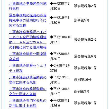
川西市議会事務局条例施
◆平成30年3
議会規程第2号
行規程
月30日
議会事務局の職員の市長
◆平成19年3
権限事務の補助執行等に
訓令第5号
月30日
関する規程
川西市議会事務局ハイパ
ーネット全庁的情報通信
◆平成10年10
議会規程第2号
網（ＬＡＮ及びＷＡＮ）
月27日
の利用に関する運用規程
川西市議会情報公開協議
◆平成30年3
議会規程第6号
会規程
月30日
川西市議会情報セキュリ
◆令和8年3月
議会規程第1号
ティ規程
27日
川西市議会政務活動費の
◆平成13年3
規則第16号
交付に関する規則
月30日
川西市議会政務活動費の
◆平成13年3
条例第3号
交付に関する条例
月27日
川西市議会専門的知見の
◆平成30年1
議会規程第1号
活用に関する規程
月26日