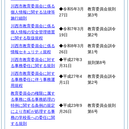
川西市教育委員会に係る
◆令和5年3月
教育委員会規則
個人情報に関する法律等
27日
第3号
施行細則
川西市教育委員会に係る
◆令和7年3月
教育委員会訓令
個人情報の安全管理措置
19日
第2号
に関する取扱規程
川西市教育委員会に係る
◆令和8年3月
教育委員会訓令
情報セキュリティ規程
26日
第1号
川西市教育委員会に対す
◆平成27年3
規則第8号
る事務委任に関する規則
月31日
川西市教育委員会に対す
◆平成27年4
教育委員会訓令
る事務委任に伴う事務運
月1日
第2号
用規程
教育委員会の権限に属す
る事務に係る事務処理の
特例に関する条例の規定
◆平成23年9
教育委員会規則
により市町が処理する事
月26日
第6号
務の学校長への委任に関
する規則