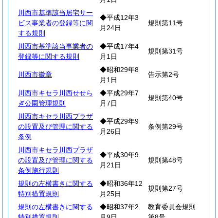
川西市基準該当居宅サー
◆平成12年3
ビス事業者の登録等に関
規則第11号
月24日
する規則
川西市基準該当事業者の
◆平成17年4
規則第31号
登録等に関する規則
月1日
◆昭和29年8
川西市徽章
告示第2号
月1日
川西市キセラ川西せせら
◆平成29年7
規則第40号
ぎ公園管理規則
月7日
川西市キセラ川西プラザ
◆平成29年9
の設置及び管理に関する
条例第29号
月26日
条例
川西市キセラ川西プラザ
◆平成30年9
の設置及び管理に関する
規則第48号
月21日
条例施行規則
規則の左横書きに関する
◆昭和36年12
規則第27号
特別措置規則
月25日
規則の左横書きに関する
◆昭和37年2
教育委員会規則
特別措置規則
月9日
第8号