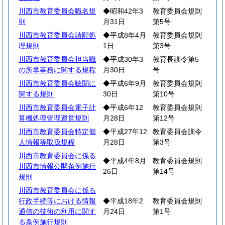
川西市教育委員会職名規
◆昭和42年3
教育委員会規則
則
月31日
第5号
川西市教育委員会請願処
◆平成8年4月
教育委員会規則
理規則
1日
第3号
川西市教育委員会担当職
◆平成30年3
教育長訓令第5
の所掌事務に関する規程
月30日
号
川西市教育委員会聴聞に
◆平成6年9月
教育委員会規則
関する規則
30日
第10号
川西市教育委員会電子計
◆平成6年12
教育委員会規則
算機処理管理運営規則
月28日
第12号
川西市教育委員会特定個
◆平成27年12
教育委員会訓令
人情報等取扱規程
月28日
第3号
川西市教育委員会に係る
◆平成4年8月
教育委員会規則
川西市情報公開条例施行
26日
第14号
規則
川西市教育委員会に係る
行政手続等における情報
◆平成18年2
教育委員会規則
通信の技術の利用に関す
月24日
第1号
る条例施行規則