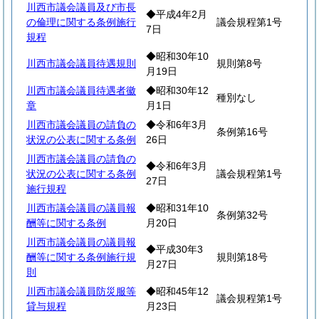
川西市議会議員及び市長
◆平成4年2月
の倫理に関する条例施行
議会規程第1号
7日
規程
◆昭和30年10
川西市議会議員待遇規則
規則第8号
月19日
川西市議会議員待遇者徽
◆昭和30年12
種別なし
章
月1日
川西市議会議員の請負の
◆令和6年3月
条例第16号
状況の公表に関する条例
26日
川西市議会議員の請負の
◆令和6年3月
状況の公表に関する条例
議会規程第1号
27日
施行規程
川西市議会議員の議員報
◆昭和31年10
条例第32号
酬等に関する条例
月20日
川西市議会議員の議員報
◆平成30年3
酬等に関する条例施行規
規則第18号
月27日
則
川西市議会議員防災服等
◆昭和45年12
議会規程第1号
貸与規程
月23日