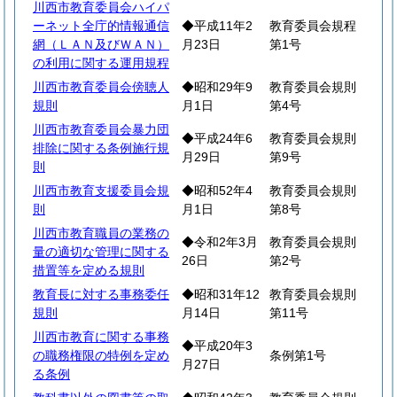
川西市教育委員会ハイパ
ーネット全庁的情報通信
◆平成11年2
教育委員会規程
網（ＬＡＮ及びＷＡＮ）
月23日
第1号
の利用に関する運用規程
川西市教育委員会傍聴人
◆昭和29年9
教育委員会規則
規則
月1日
第4号
川西市教育委員会暴力団
◆平成24年6
教育委員会規則
排除に関する条例施行規
月29日
第9号
則
川西市教育支援委員会規
◆昭和52年4
教育委員会規則
則
月1日
第8号
川西市教育職員の業務の
◆令和2年3月
教育委員会規則
量の適切な管理に関する
26日
第2号
措置等を定める規則
教育長に対する事務委任
◆昭和31年12
教育委員会規則
規則
月14日
第11号
川西市教育に関する事務
◆平成20年3
の職務権限の特例を定め
条例第1号
月27日
る条例