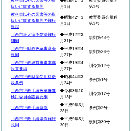
教科書以外の図書等の取
◆昭和42年3
教育委員会規則
扱いに関する規則
月1日
第1号
教科書以外の図書等の取
◆昭和42年3
教育委員会規程
扱いに関する規則の施行
月1日
第1号
規程
川西市狂犬病予防法施行
◆平成12年3
規則第48号
細則
月31日
川西市行財政改革審議会
◆平成19年4
規則第26号
規則
月27日
川西市行政経営推進本部
◆平成19年4
訓令第12号
設置要綱
月27日
川西市行政財産使用料徴
◆昭和44年3
条例第1号
収条例
月24日
川西市行政手続改革推進
◆令和3年10
訓令第17号
検討委員会設置要綱
月18日
◆平成9年3月
川西市行政手続条例
条例第2号
28日
川西市行政手続条例施行
◆平成9年5月
規則第30号
規則
30日