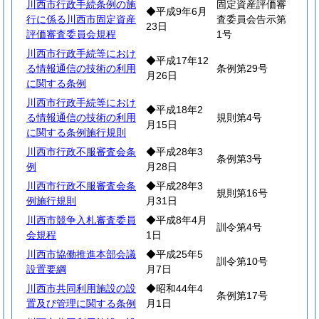
川西市行政手続条例の施
固定資産評価審
◆平成9年6月
行に係る川西市固定資産
査委員会告示第
23日
評価審査委員会規程
1号
川西市行政手続等におけ
◆平成17年12
る情報通信の技術の利用
条例第29号
月26日
に関する条例
川西市行政手続等におけ
◆平成18年2
る情報通信の技術の利用
規則第4号
月15日
に関する条例施行規則
川西市行政不服審査会条
◆平成28年3
条例第3号
例
月28日
川西市行政不服審査会条
◆平成28年3
規則第16号
例施行規則
月31日
川西市競争入札審査委員
◆平成8年4月
訓令第4号
会規程
1日
川西市協働推進本部会議
◆平成25年5
訓令第10号
設置要綱
月7日
川西市共同利用施設の設
◆昭和44年4
条例第17号
置及び管理に関する条例
月1日