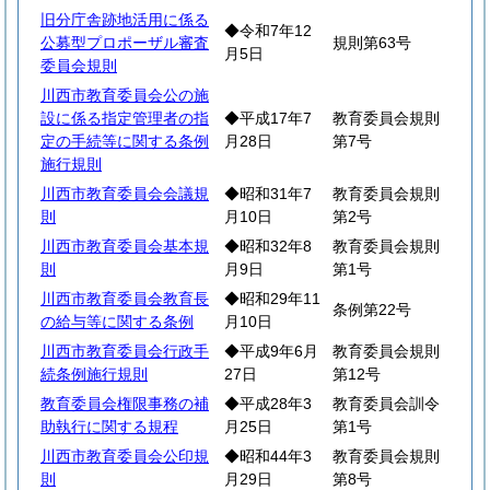
旧分庁舎跡地活用に係る
◆令和7年12
公募型プロポーザル審査
規則第63号
月5日
委員会規則
川西市教育委員会公の施
設に係る指定管理者の指
◆平成17年7
教育委員会規則
定の手続等に関する条例
月28日
第7号
施行規則
川西市教育委員会会議規
◆昭和31年7
教育委員会規則
則
月10日
第2号
川西市教育委員会基本規
◆昭和32年8
教育委員会規則
則
月9日
第1号
川西市教育委員会教育長
◆昭和29年11
条例第22号
の給与等に関する条例
月10日
川西市教育委員会行政手
◆平成9年6月
教育委員会規則
続条例施行規則
27日
第12号
教育委員会権限事務の補
◆平成28年3
教育委員会訓令
助執行に関する規程
月25日
第1号
川西市教育委員会公印規
◆昭和44年3
教育委員会規則
則
月29日
第8号