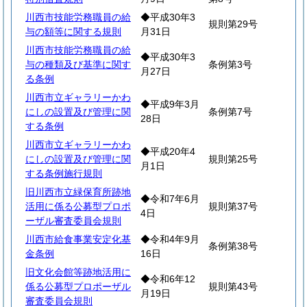
川西市技能労務職員の給
◆平成30年3
規則第29号
与の額等に関する規則
月31日
川西市技能労務職員の給
◆平成30年3
与の種類及び基準に関す
条例第3号
月27日
る条例
川西市立ギャラリーかわ
◆平成9年3月
にしの設置及び管理に関
条例第7号
28日
する条例
川西市立ギャラリーかわ
◆平成20年4
にしの設置及び管理に関
規則第25号
月1日
する条例施行規則
旧川西市立緑保育所跡地
◆令和7年6月
活用に係る公募型プロポ
規則第37号
4日
ーザル審査委員会規則
川西市給食事業安定化基
◆令和4年9月
条例第38号
金条例
16日
旧文化会館等跡地活用に
◆令和6年12
係る公募型プロポーザル
規則第43号
月19日
審査委員会規則