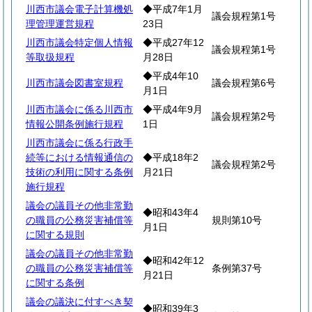
川西市議会電子計算機処
◆平成7年1月
議会規程第1号
理管理運営規程
23日
川西市議会特定個人情報
◆平成27年12
議会規程第1号
等取扱規程
月28日
◆平成4年10
川西市議会図書室規程
議会規程第6号
月1日
川西市議会に係る川西市
◆平成4年9月
議会規程第2号
情報公開条例施行規程
1日
川西市議会に係る行政手
続等における情報通信の
◆平成18年2
議会規程第2号
技術の利用に関する条例
月21日
施行規程
議会の議員その他非常勤
◆昭和43年4
の職員の公務災害補償等
規則第10号
月1日
に関する規則
議会の議員その他非常勤
◆昭和42年12
の職員の公務災害補償等
条例第37号
月21日
に関する条例
議会の議決に付すべき契
◆昭和39年3