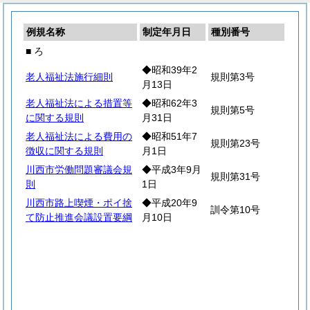
例規名称
制定年月日
種別番号
■ ろ
◆昭和39年2
老人福祉法施行細則
規則第3号
月13日
老人福祉法による措置等
◆昭和62年3
規則第5号
に関する規則
月31日
老人福祉法による費用の
◆昭和51年7
規則第23号
徴収に関する規則
月1日
川西市労働問題審議会規
◆平成3年9月
規則第31号
則
1日
川西市路上喫煙・ポイ捨
◆平成20年9
訓令第10号
て防止推進会議設置要綱
月10日