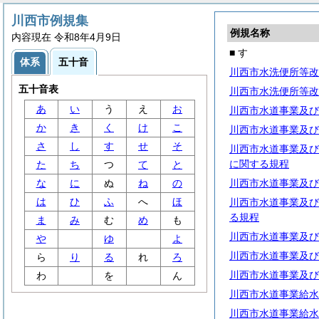
川西市例規集
例規名称
内容現在 令和8年4月9日
■ す
体系
五十音
川西市水洗便所等改
五十音表
川西市水洗便所等改
あ
い
う
え
お
川西市水道事業及び
か
き
く
け
こ
川西市水道事業及び
さ
し
す
せ
そ
川西市水道事業及び
に関する規程
た
ち
つ
て
と
な
に
ぬ
ね
の
川西市水道事業及び
は
ひ
ふ
へ
ほ
川西市水道事業及び
る規程
ま
み
む
め
も
川西市水道事業及び
や
ゆ
よ
川西市水道事業及び
ら
り
る
れ
ろ
川西市水道事業及び
わ
を
ん
川西市水道事業給水
川西市水道事業給水